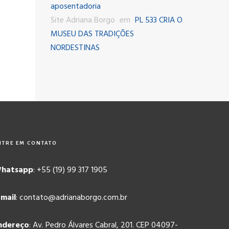
aposentadoria
Site Adriana Borgo
em
PL 533 CRIA O
MUSEU DAS TRADIÇÕES
NORDESTINAS
NTRE EM CONTATO
hatsapp
: +55 (19) 99 317 1905
-mail
: contato@adrianaborgo.com.br
ndereço
: Av. Pedro Álvares Cabral, 201. CEP 04097-