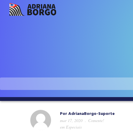
Por
AdrianaBorgo-Suporte
mar 17, 2020
Comente!
em
Especiais