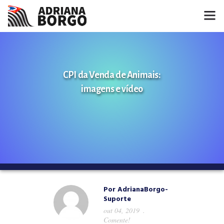
HOME
NOTÍCIAS
CPI da Venda de Animais:
imagens e vídeo
CONHEÇA A ADRIANA
PROJETOS
FALE COMIGO
MÍDIAS
Por
AdrianaBorgo-
Suporte
out 04, 2019
Comente!