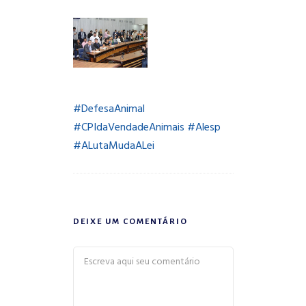
#
DefesaAnimal
#
CPIdaVendadeAnimais
#
Alesp
#
ALutaMudaALei
DEIXE UM COMENTÁRIO