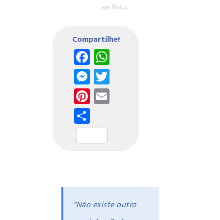
em
Notas
Compartilhe!
Facebook
WhatsApp
Messenger
Twitter
Pinterest
Email
Share
“Não existe outro