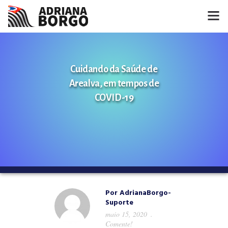
HOME
Cuidando da Saúde de
NOTÍCIAS
Arealva, em tempos de
CONHEÇA A ADRIANA
COVID-19
PROJETOS
FALE COMIGO
MÍDIAS
Por
AdrianaBorgo-
Suporte
maio 15, 2020
Comente!