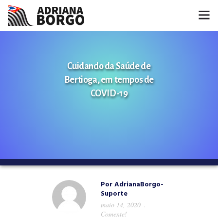
HOME
Cuidando da Saúde de
NOTÍCIAS
Bertioga, em tempos de
CONHEÇA A ADRIANA
COVID-19
PROJETOS
FALE COMIGO
MÍDIAS
Por
AdrianaBorgo-
Suporte
maio 14, 2020
Comente!