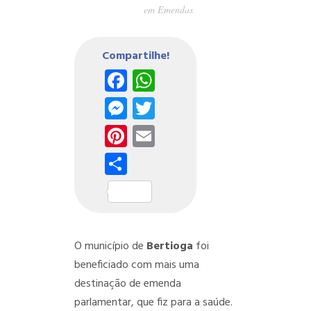
em
Emendas
Compartilhe!
Facebook
WhatsApp
Messenger
Twitter
Pinterest
Email
Share
O município de
Bertioga
foi
beneficiado com mais uma
destinação de emenda
parlamentar, que fiz para a saúde.