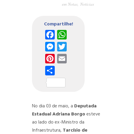
em
Notas
,
Notícias
Compartilhe!
Facebook
WhatsApp
Messenger
Twitter
Pinterest
Email
Share
No dia 03 de maio, a
Deputada
Estadual Adriana Borgo
esteve
ao lado do ex-Ministro da
Infraestrutura,
Tarcísio de