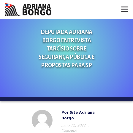
HOME
DEPUTADA ADRIANA
BORGO ENTREVISTA
NOTÍCIAS
TARCÍSIO SOBRE
CONHEÇA A ADRIANA
SEGURANÇA PÚBLICA E
PROPOSTAS PARA SP
PROJETOS
FALE COMIGO
MÍDIAS
Por
Site Adriana
Borgo
maio 12, 2022
Comente!