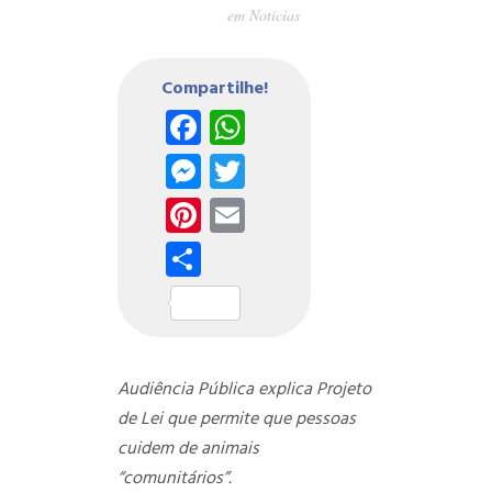
em
Notícias
Compartilhe!
Facebook
WhatsApp
Messenger
Twitter
Pinterest
Email
Share
Audiência Pública explica Projeto
de Lei que permite que pessoas
cuidem de animais
“comunitários”.