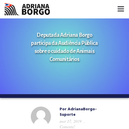
HOME
Deputada Adriana Borgo
NOTÍCIAS
participa da Audiência Pública
sobre o cuidado de Animais
CONHEÇA A ADRIANA
Comunitários
PROJETOS
FALE COMIGO
MÍDIAS
Por
AdrianaBorgo-
Suporte
mar 27, 2019
Comente!