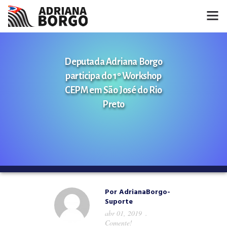
HOME
Deputada Adriana Borgo
NOTÍCIAS
participa do 1º Workshop
CEPM em São José do Rio
CONHEÇA A ADRIANA
Preto
PROJETOS
FALE COMIGO
MÍDIAS
Por
AdrianaBorgo-
Suporte
abr 01, 2019
Comente!