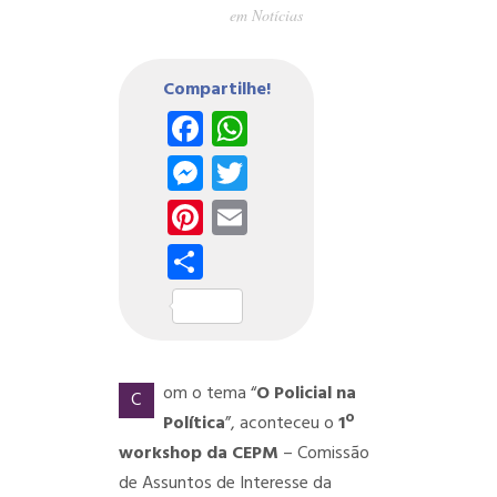
em
Notícias
Compartilhe!
Facebook
WhatsApp
Messenger
Twitter
Pinterest
Email
Share
om o tema “
O Policial na
C
Política
”, aconteceu o
1º
workshop da CEPM
– Comissão
de Assuntos de Interesse da