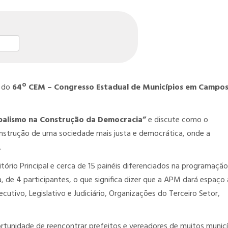
st
l
hare
u do
64º CEM – Congresso Estadual de Municípios em Campo
alismo na Construção da Democracia”
e discute como o
nstrução de uma sociedade mais justa e democrática, onde a
.
rio Principal e cerca de 15 painéis diferenciados na programação
 de 4 participantes, o que significa dizer que a APM dará espaço 
utivo, Legislativo e Judiciário, Organizações do Terceiro Setor,
rtunidade de reencontrar prefeitos e vereadores de muitos municí