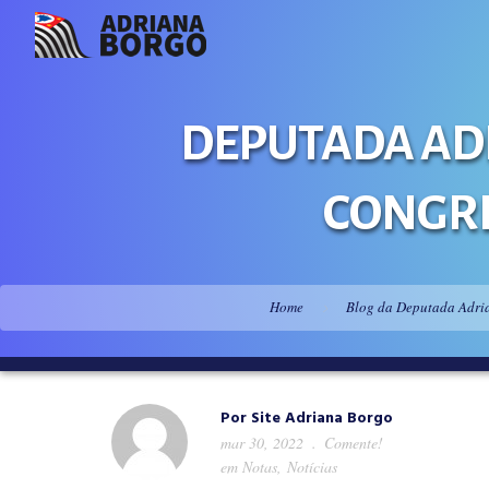
DEPUTADA ADR
CONGRE
Home
Blog da Deputada Adri
Por
Site Adriana Borgo
mar 30, 2022
Comente!
em
Notas
,
Notícias