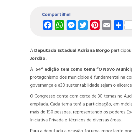
Compartilhe!
Facebook
WhatsApp
Messenger
Twitter
Pintere
Emai
S
A
Deputada Estadual Adriana Borgo
participo
Jordão.
A
64° edição tem como tema “O Novo Municip
protagonismo dos municípios é fundamental na co
governança e a30 sustentabilidade sejam o alicerce
O Congresso conta com cerca de 30 temas no Auditó
ampliada. Cada tema terá a participação, em média,
mais de 150 pessoas, representando os poderes Exec
Iniciativa Privada e técnicos de diversas áreas.
Para a deputada a ocasião foi uma importante opo