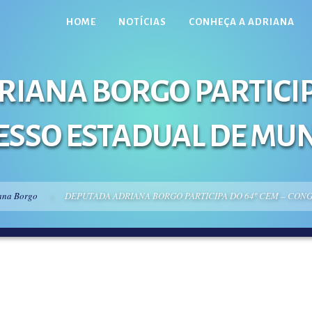
HOME
NOTÍCIAS
CONHEÇA A ADRIANA
IANA BORGO PARTICIPA
SSO ESTADUAL DE MUN
ana Borgo
DEPUTADA ADRIANA BORGO PARTICIPA DO 64º CEM – CON