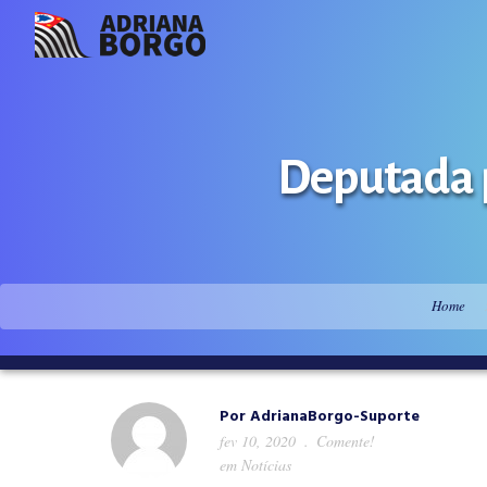
Deputada p
Home
Por
AdrianaBorgo-Suporte
fev 10, 2020
Comente!
em
Notícias