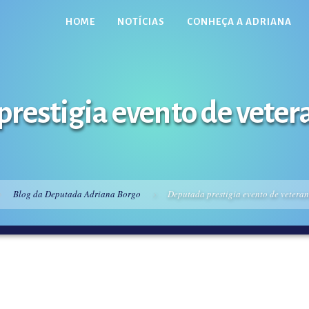
HOME
NOTÍCIAS
CONHEÇA A ADRIANA
restigia evento de vete
Blog da Deputada Adriana Borgo
Deputada prestigia evento de vetera