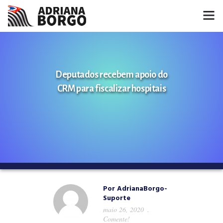
HOME
NOTÍCIAS
Deputados recebem apoio do
CRM para fiscalizar hospitais
CONHEÇA A ADRIANA
PROJETOS
FALE COMIGO
MÍDIAS
Por
AdrianaBorgo-
Suporte
maio 26, 2020
Comente!