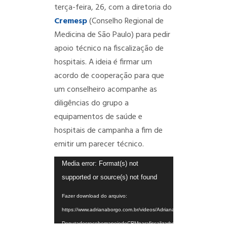
terça-feira, 26, com a diretoria do
Cremesp
(Conselho Regional de
Medicina de São Paulo) para pedir
apoio técnico na fiscalização de
hospitais.
A ideia é firmar um
acordo de cooperação para que
um conselheiro acompanhe as
diligências do grupo a
equipamentos de saúde e
hospitais de campanha a fim de
emitir um parecer técnico.
Tocador
Media error: Format(s) not
de
supported or source(s) not found
vídeo
Fazer download do arquivo:
https://www.adrianaborgo.com.br/videos/AdrianaBorgo-
DeputadosrecebemapoiodoCRMparafiscalizarhospitais.mp4?