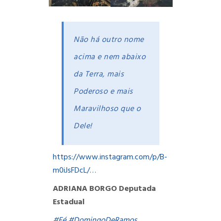
Não há outro nome
acima e nem abaixo
da Terra, mais
Poderoso e mais
Maravilhoso que o
Dele!
https://www.instagram.com/p/B-
m0iJsFDcL/…
ADRIANA BORGO
Deputada
Estadual
#
Fé
#
DomingoDeRamos