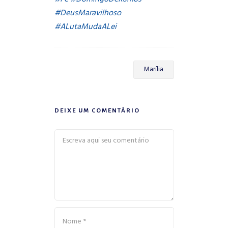
#
DeusMaravilhoso
#
ALutaMudaALei
Marília
DEIXE UM COMENTÁRIO