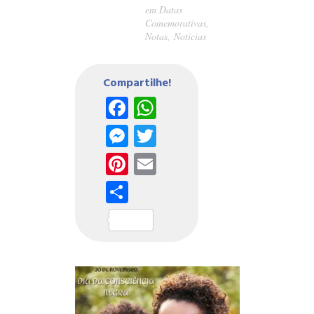
em
Datas
Comemorativas
,
Notas
,
Notícias
Compartilhe!
Facebook
WhatsApp
Messenger
Twitter
Pinterest
Email
Share