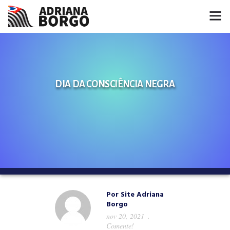
HOME
NOTÍCIAS
DIA DA CONSCIÊNCIA NEGRA
CONHEÇA A ADRIANA
PROJETOS
FALE COMIGO
MÍDIAS
Por
Site Adriana
Borgo
nov 20, 2021
Comente!