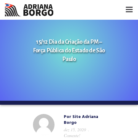
HOME
15/12 Dia da Criação da PM –
NOTÍCIAS
Força Pública do Estado de São
CONHEÇA A ADRIANA
Paulo
PROJETOS
FALE COMIGO
MÍDIAS
Por
Site Adriana
Borgo
dez 15, 2020
Comente!