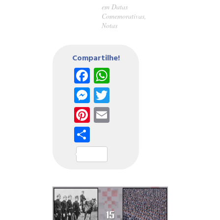
em
Datas
Comemorativas
,
Notas
Compartilhe!
Facebook
WhatsApp
Messenger
Twitter
Pinterest
Email
Share