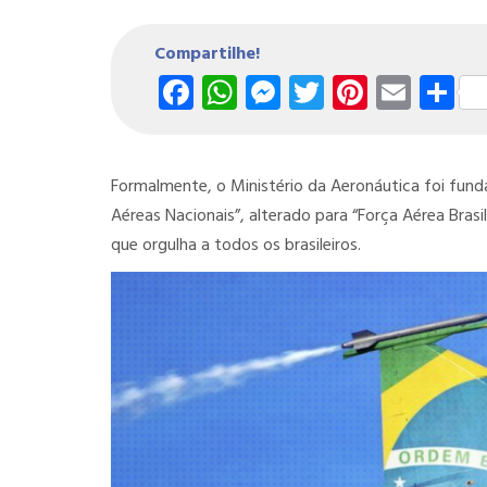
Compartilhe!
Facebook
WhatsApp
Messenger
Twitter
Pintere
Emai
S
Formalmente, o Ministério da Aeronáutica foi fund
Aéreas Nacionais”, alterado para “Força Aérea Bras
que orgulha a todos os brasileiros.