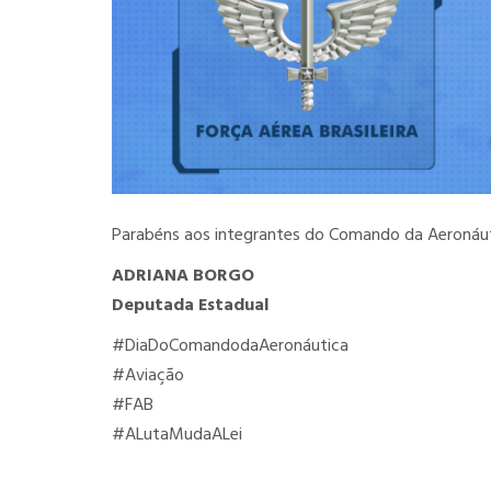
Parabéns aos integrantes do Comando da Aeronáut
ADRIANA BORGO
Deputada Estadual
#DiaDoComandodaAeronáutica
#Aviação
#FAB
#ALutaMudaALei