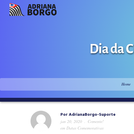
Dia da 
Home
Por
AdrianaBorgo-Suporte
jan 20, 2020
Comente!
em
Datas Comemorativas