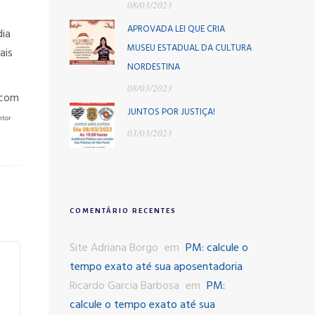
08/03/2023
APROVADA LEI QUE CRIA
dia
MUSEU ESTADUAL DA CULTURA
ais
NORDESTINA
08/03/2023
 com
JUNTOS POR JUSTIÇA!
ntor
03/03/2023
COMENTÁRIO RECENTES
Site Adriana Borgo
em
PM: calcule o
tempo exato até sua aposentadoria
Ricardo Garcia Barbosa
em
PM:
calcule o tempo exato até sua