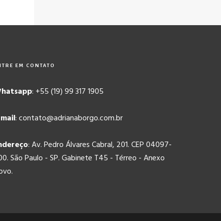
NTRE EM CONTATO
hatsapp
: +55 (19) 99 317 1905
-mail
: contato@adrianaborgo.com.br
ndereço
: Av. Pedro Álvares Cabral, 201. CEP 04097-
00. São Paulo - SP. Gabinete T45 - Térreo - Anexo
ovo.