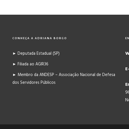
CONHEÇA A ADRIANA BORGO
E
W
► Deputada Estadual (SP)
► Filiada ao AGIR36
E
► Membro da ANDESP – Associação Nacional de Defesa
dos Servidores Públicos
E
9
N