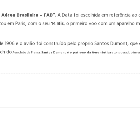
 Aérea Brasileira – FAB”.
A Data foi escolhida em referência ao 
zou em Paris, com o seu
14 Bis
, o primeiro voo com um aparelho m
 1906 e o avião foi construído pelo próprio Santos Dumont, que
sch do
Aeroclube da França.
Santos Dumont é o patrono da Aeronáutica
e considerado o inve