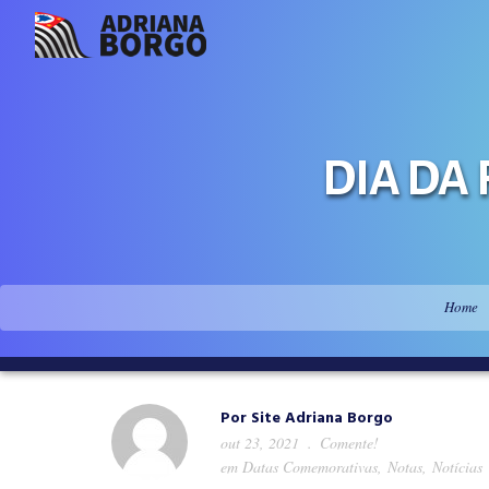
DIA DA 
Home
Por
Site Adriana Borgo
out 23, 2021
Comente!
em
Datas Comemorativas
,
Notas
,
Notícias