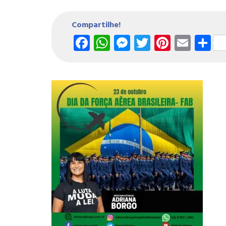
Compartilhe!
Facebook
WhatsApp
Messenger
Twitter
Pintere
Emai
S