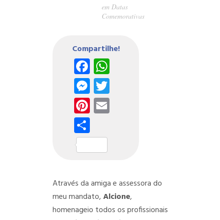
em
Datas
Comemorativas
Compartilhe!
Facebook
WhatsApp
Messenger
Twitter
Pinterest
Email
Share
Através da amiga e assessora do
meu mandato,
Alcione
,
homenageio todos os profissionais