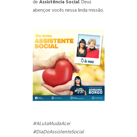
de
Assistência Social
. Deus
abençoe vocês nessa linda missão.
#ALutaMudaALei
#DiaDoAssistenteSocial