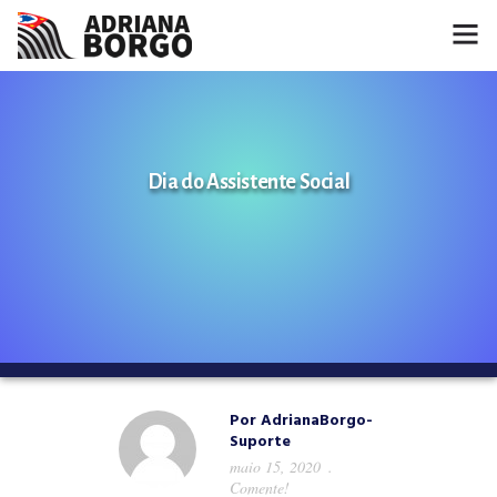
HOME
NOTÍCIAS
Dia do Assistente Social
CONHEÇA A ADRIANA
PROJETOS
FALE COMIGO
MÍDIAS
Por
AdrianaBorgo-
Suporte
maio 15, 2020
Comente!