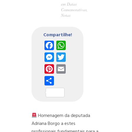
em
Datas
Comemorativas
,
Notas
Compartilhe!
Facebook
WhatsApp
Messenger
Twitter
Pinterest
Email
Share
Homenagem da deputada
Adriana Borgo a estes
profissionais fundamentais para a