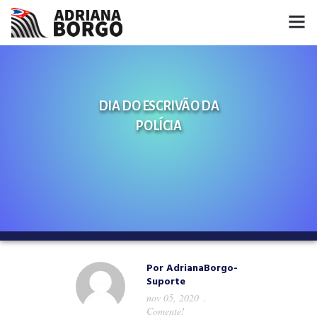
HOME
NOTÍCIAS
DIA DO ESCRIVÃO DA
POLÍCIA
CONHEÇA A ADRIANA
PROJETOS
FALE COMIGO
MÍDIAS
Por
AdrianaBorgo-
Suporte
nov 05, 2020
Comente!