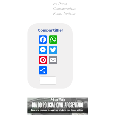
em
Datas
Comemorativas
,
Notas
,
Notícias
Compartilhe!
Facebook
WhatsApp
Messenger
Twitter
Pinterest
Email
Share