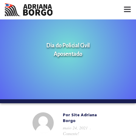
HOME
NOTÍCIAS
Dia do Policial Civil
Aposentado
CONHEÇA A ADRIANA
PROJETOS
FALE COMIGO
MÍDIAS
Por
Site Adriana
Borgo
maio 24, 2021
Comente!