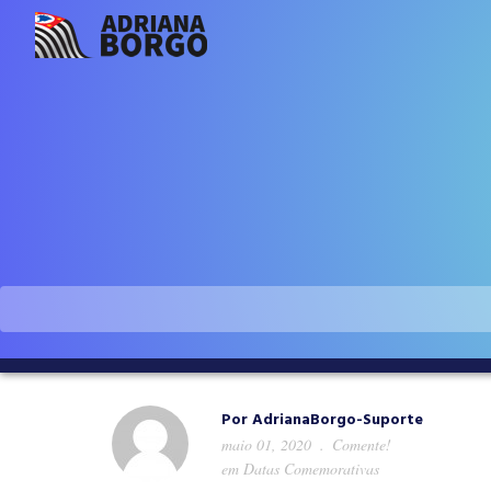
Por
AdrianaBorgo-Suporte
maio 01, 2020
Comente!
em
Datas Comemorativas