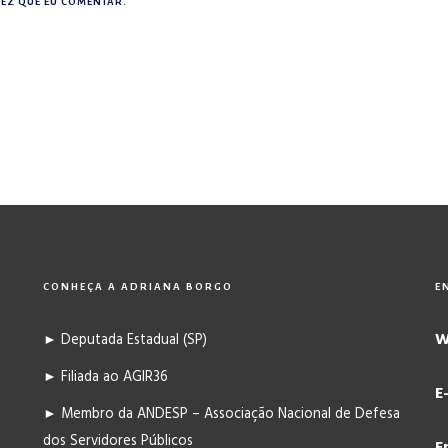
EZ QUE EU COMENTAR.
CONHEÇA A ADRIANA BORGO
E
W
► Deputada Estadual (SP)
► Filiada ao AGIR36
E
► Membro da ANDESP – Associação Nacional de Defesa
dos Servidores Públicos
E