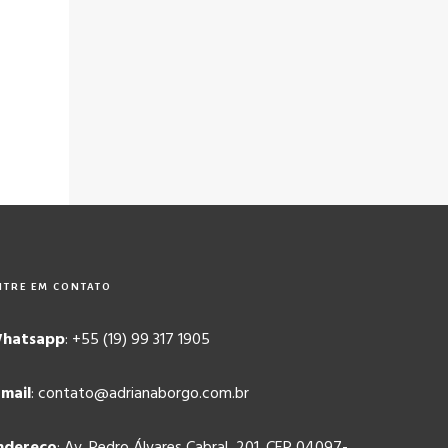
NTRE EM CONTATO
hatsapp
: +55 (19) 99 317 1905
-mail
: contato@adrianaborgo.com.br
ndereço
: Av. Pedro Álvares Cabral, 201. CEP 04097-