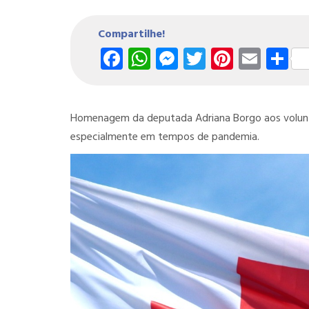
Compartilhe!
Facebook
WhatsApp
Messenger
Twitter
Pintere
Emai
S
Homenagem da deputada Adriana Borgo aos voluntá
especialmente em tempos de pandemia.