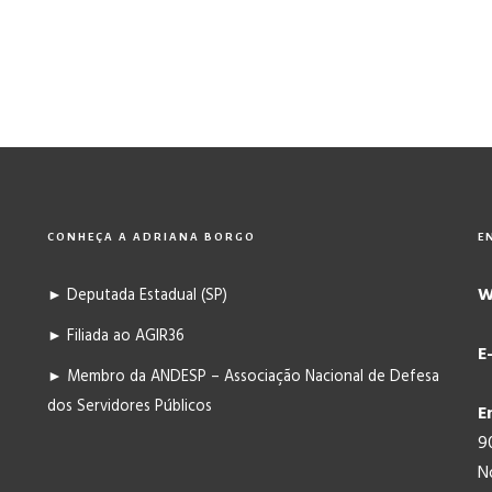
CONHEÇA A ADRIANA BORGO
E
W
► Deputada Estadual (SP)
► Filiada ao AGIR36
E
► Membro da ANDESP – Associação Nacional de Defesa
dos Servidores Públicos
E
9
N