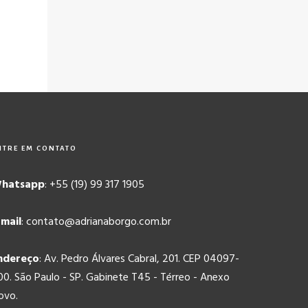
NTRE EM CONTATO
hatsapp
: +55 (19) 99 317 1905
-mail
: contato@adrianaborgo.com.br
ndereço
: Av. Pedro Álvares Cabral, 201. CEP 04097-
00. São Paulo - SP. Gabinete T45 - Térreo - Anexo
ovo.