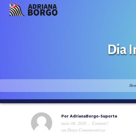
Dia I
Ho
Por
AdrianaBorgo-Suporte
maio 08, 2020
Comente!
em
Datas Comemorativas