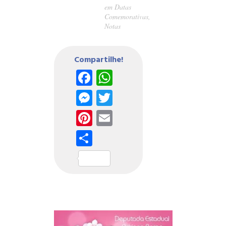
em
Datas
Comemorativas
,
Notas
Compartilhe!
Facebook
WhatsApp
Messenger
Twitter
Pinterest
Email
Share