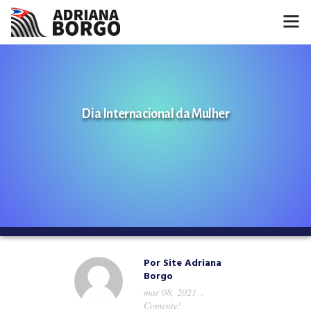
HOME
NOTÍCIAS
Dia Internacional da Mulher
CONHEÇA A ADRIANA
PROJETOS
FALE COMIGO
MÍDIAS
Por
Site Adriana
Borgo
mar 08, 2021
Comente!