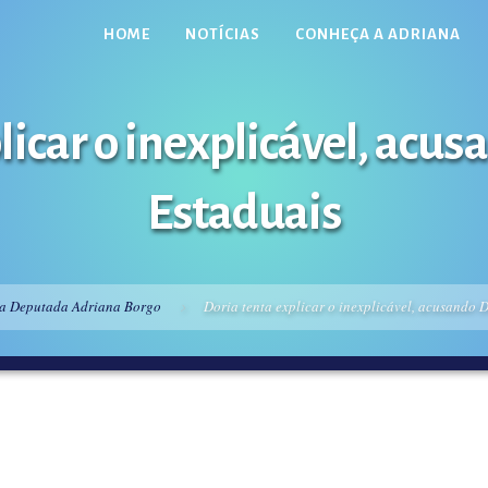
HOME
NOTÍCIAS
CONHEÇA A ADRIANA
licar o inexplicável, ac
Estaduais
a Deputada Adriana Borgo
Doria tenta explicar o inexplicável, acusando 