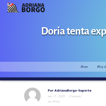
Doria tenta exp
Home
Blog d
Por
AdrianaBorgo-Suporte
jun 15, 2020
Comente!
em
Notas