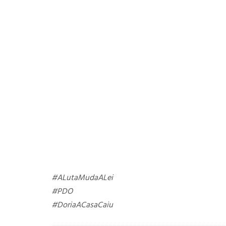
#ALutaMudaALei
#PDO
#DoriaACasaCaiu