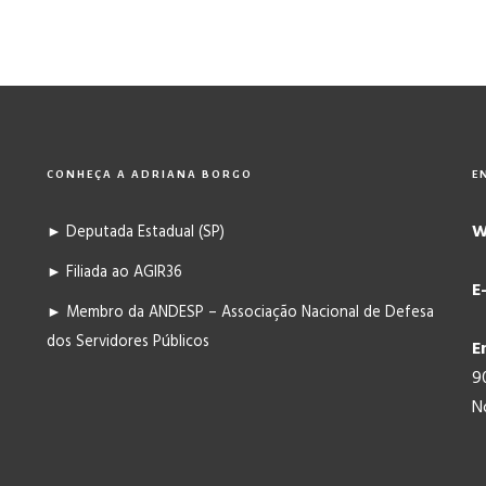
CONHEÇA A ADRIANA BORGO
E
W
► Deputada Estadual (SP)
► Filiada ao AGIR36
E
► Membro da ANDESP – Associação Nacional de Defesa
dos Servidores Públicos
E
9
N