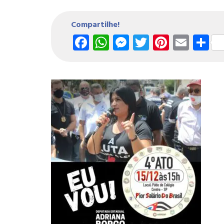
Compartilhe!
Facebook
WhatsApp
Messenger
Twitter
Pintere
Emai
S