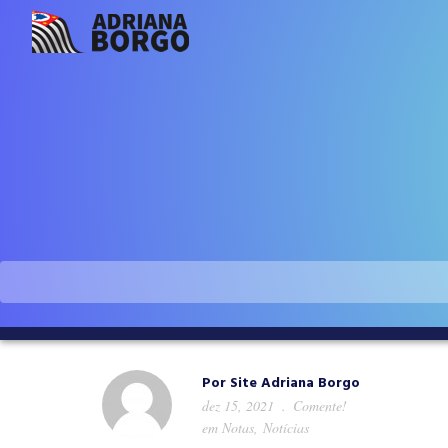
Por
Site Adriana Borgo
dez 15, 2021
Comente!
em
Notas
,
Notícias