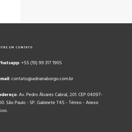
NTRE EM CONTATO
hatsapp
: +55 (19) 99 317 1905
-mail
: contato@adrianaborgo.com.br
ndereço
: Av. Pedro Álvares Cabral, 201. CEP 04097-
00. São Paulo - SP. Gabinete T45 - Térreo - Anexo
ovo.