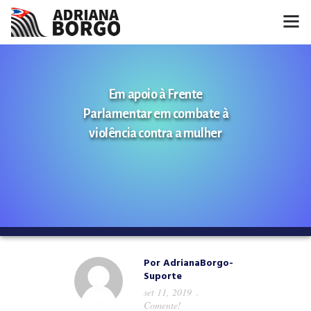
HOME
Em apoio à Frente
NOTÍCIAS
Parlamentar em combate à
CONHEÇA A ADRIANA
violência contra a mulher
PROJETOS
FALE COMIGO
MÍDIAS
Por
AdrianaBorgo-
Suporte
set 11, 2019
Comente!