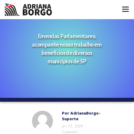
HOME
Emendas Parlamentares:
NOTÍCIAS
acompanhe nosso trabalho em
benefícios de diversos
CONHEÇA A ADRIANA
municípios de SP
PROJETOS
FALE COMIGO
MÍDIAS
Por
AdrianaBorgo-
Suporte
fev 13, 2020
Comente!