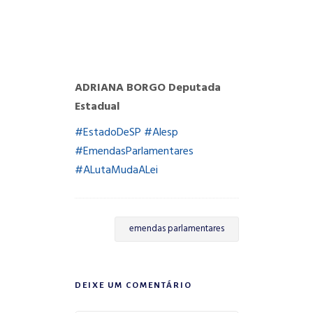
ADRIANA BORGO
Deputada
Estadual
#
EstadoDeSP
#
Alesp
#
EmendasParlamentares
#
ALutaMudaALei
emendas parlamentares
DEIXE UM COMENTÁRIO