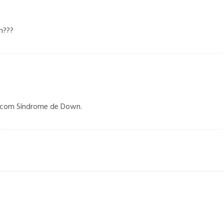
m???
as com Síndrome de Down.