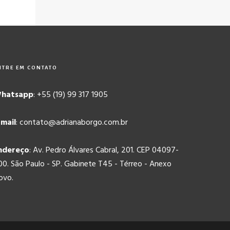
NTRE EM CONTATO
hatsapp
: +55 (19) 99 317 1905
-mail
: contato@adrianaborgo.com.br
ndereço
: Av. Pedro Álvares Cabral, 201. CEP 04097-
00. São Paulo - SP. Gabinete T45 - Térreo - Anexo
ovo.