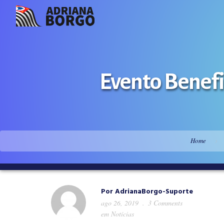
Evento Benefi
Home
Por
AdrianaBorgo-Suporte
ago 26, 2019
3 Comments
em
Notícias