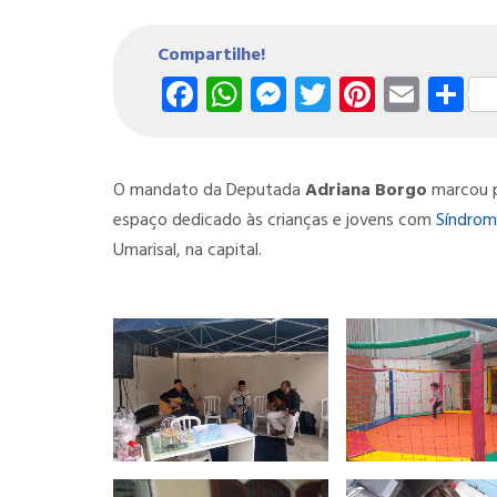
Compartilhe!
Facebook
WhatsApp
Messenger
Twitter
Pintere
Emai
S
O mandato da Deputada
Adriana Borgo
marcou p
espaço dedicado às crianças e jovens com
Síndro
Umarisal, na capital.