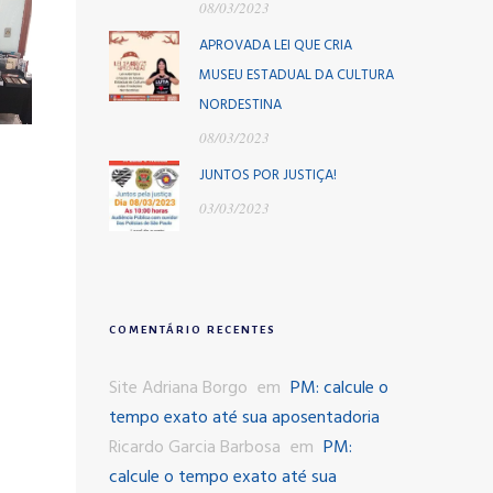
08/03/2023
APROVADA LEI QUE CRIA
MUSEU ESTADUAL DA CULTURA
NORDESTINA
08/03/2023
JUNTOS POR JUSTIÇA!
03/03/2023
COMENTÁRIO RECENTES
Site Adriana Borgo
em
PM: calcule o
tempo exato até sua aposentadoria
Ricardo Garcia Barbosa
em
PM:
calcule o tempo exato até sua