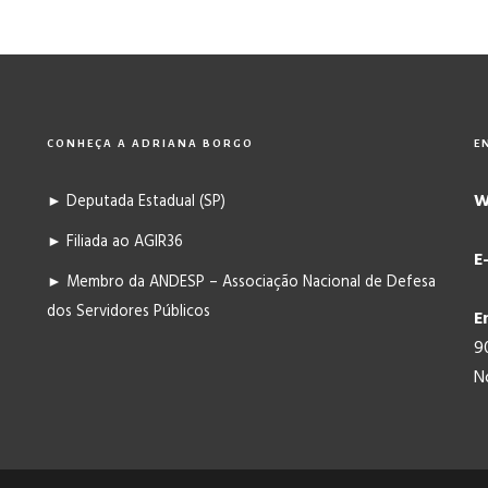
CONHEÇA A ADRIANA BORGO
E
W
► Deputada Estadual (SP)
► Filiada ao AGIR36
E
► Membro da ANDESP – Associação Nacional de Defesa
dos Servidores Públicos
E
9
N