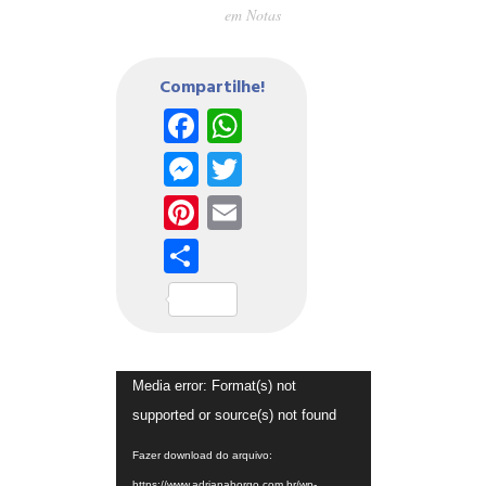
em
Notas
Compartilhe!
Facebook
WhatsApp
Messenger
Twitter
Pinterest
Email
Share
Tocador
Media error: Format(s) not
de
supported or source(s) not found
vídeo
Fazer download do arquivo:
https://www.adrianaborgo.com.br/wp-