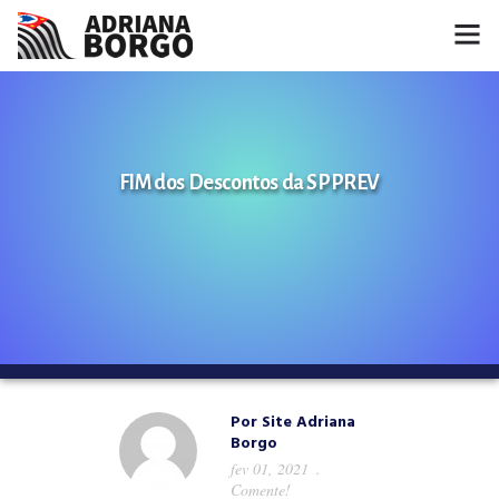
HOME
NOTÍCIAS
FIM dos Descontos da SPPREV
CONHEÇA A ADRIANA
PROJETOS
FALE COMIGO
MÍDIAS
Por
Site Adriana
Borgo
fev 01, 2021
Comente!