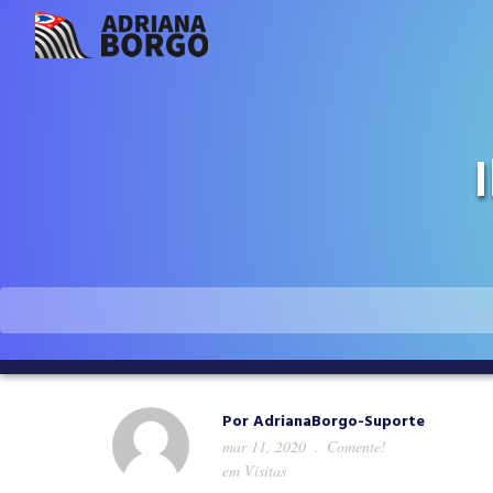
Por
AdrianaBorgo-Suporte
mar 11, 2020
Comente!
em
Visitas