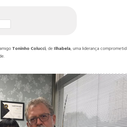
st
l
hare
u amigo
Toninho Colucci
, de
Ilhabela
, uma liderança comprometid
de.