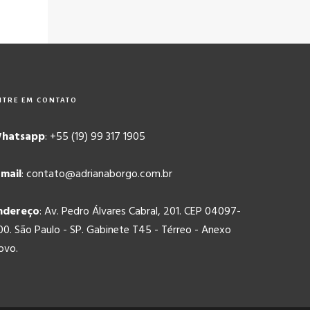
NTRE EM CONTATO
hatsapp
: +55 (19) 99 317 1905
-mail
: contato@adrianaborgo.com.br
ndereço
: Av. Pedro Álvares Cabral, 201. CEP 04097-
00. São Paulo - SP. Gabinete T45 - Térreo - Anexo
ovo.