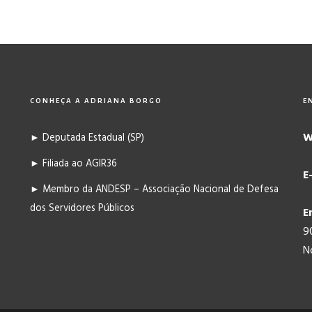
CONHEÇA A ADRIANA BORGO
E
W
► Deputada Estadual (SP)
► Filiada ao AGIR36
E
► Membro da ANDESP – Associação Nacional de Defesa
dos Servidores Públicos
E
9
N