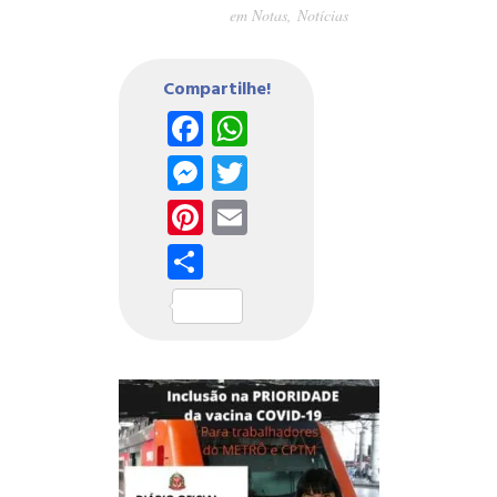
em
Notas
,
Notícias
Compartilhe!
Facebook
WhatsApp
Messenger
Twitter
Pinterest
Email
Share