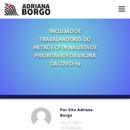
HOME
INCLUSÃO DE
TRABALHADORES DO
NOTÍCIAS
METRÔ E CPTM NA LISTA DE
CONHEÇA A ADRIANA
PRIORITÁRIOS DA VACINA
DA COVID-19
PROJETOS
FALE COMIGO
MÍDIAS
Por
Site Adriana
Borgo
abr 13, 2021
12 Comments