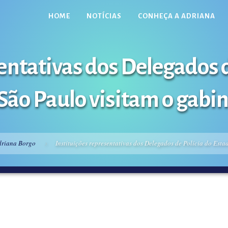
HOME
NOTÍCIAS
CONHEÇA A ADRIANA
sentativas dos Delegados d
São Paulo visitam o gabi
driana Borgo
Instituições representativas dos Delegados de Polícia do Esta