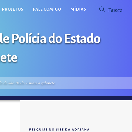
PROJETOS
FALE COMIGO
MÍDIAS
e Polícia do Estado
nete
do de São Paulo visitam o gabinete
PESQUISE NO SITE DA ADRIANA