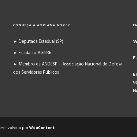
CONHEÇA A ADRIANA BORGO
E
W
► Deputada Estadual (SP)
► Filiada ao AGIR36
E
► Membro da ANDESP – Associação Nacional de Defesa
dos Servidores Públicos
E
9
N
 Desenvolvido por
WebContent
.