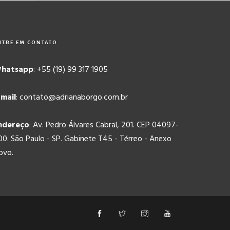
NTRE EM CONTATO
hatsapp
: +55 (19) 99 317 1905
-mail
: contato@adrianaborgo.com.br
ndereço
: Av. Pedro Álvares Cabral, 201. CEP 04097-
00. São Paulo - SP. Gabinete T45 - Térreo - Anexo
ovo.