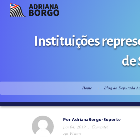
Instituições repre
de 
Home
Blog da Deputada A
Por
AdrianaBorgo-Suporte
jun 04, 2019
Comente!
em
Visitas