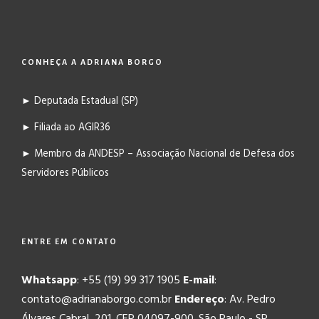
CONHEÇA A ADRIANA BORGO
► Deputada Estadual (SP)
► Filiada ao AGIR36
► Membro da ANDESP – Associação Nacional de Defesa dos
Servidores Públicos
ENTRE EM CONTATO
Whatsapp
: +55 (19) 99 317 1905
E-mail
:
contato@adrianaborgo.com.br
Endereço
: Av. Pedro
Álvares Cabral, 201. CEP 04097-900. São Paulo - SP.