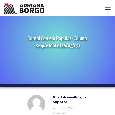
HOME
NOTÍCIAS
Jornal Correio Popular- Coluna
Xeque Mate (26/05/19)
CONHEÇA A ADRIANA
PROJETOS
FALE COMIGO
MÍDIAS
Por
AdrianaBorgo-
Suporte
maio 27, 2019
Comente!