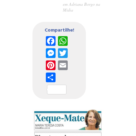
em
Adriana Borgo na
Mídia
Compartilhe!
Facebook
WhatsApp
Messenger
Twitter
Pinterest
Email
Share