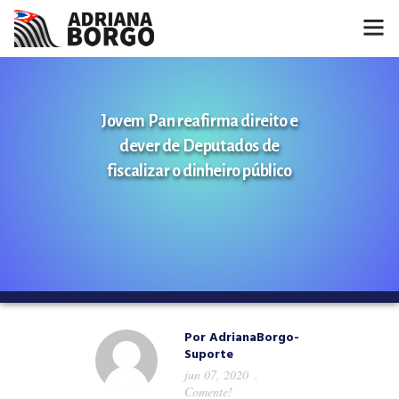
HOME
Jovem Pan reafirma direito e
NOTÍCIAS
dever de Deputados de
CONHEÇA A ADRIANA
fiscalizar o dinheiro público
PROJETOS
FALE COMIGO
MÍDIAS
Por
AdrianaBorgo-
Suporte
jun 07, 2020
Comente!