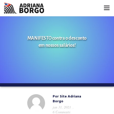
HOME
NOTÍCIAS
MANIFESTO contra o desconto
em nossos salários!
CONHEÇA A ADRIANA
PROJETOS
FALE COMIGO
MÍDIAS
Por
Site Adriana
Borgo
jan 31, 2021
6 Comments