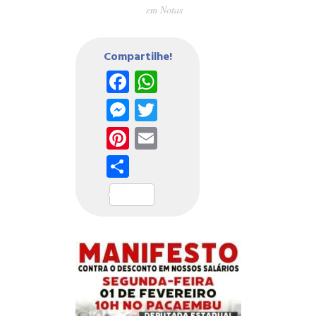
em
Notas
Compartilhe!
Facebook
WhatsApp
Messenger
Twitter
Pinterest
Email
Share