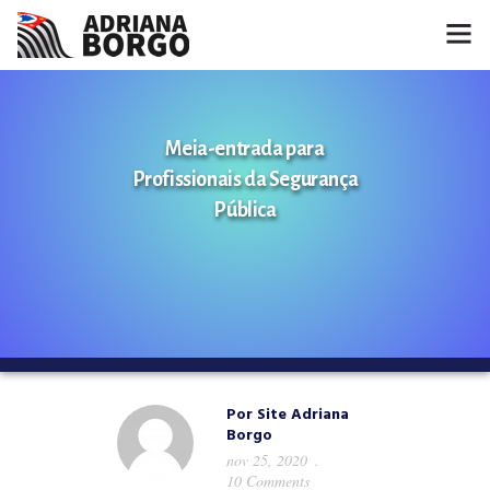
HOME
Meia-entrada para
NOTÍCIAS
Profissionais da Segurança
CONHEÇA A ADRIANA
Pública
PROJETOS
FALE COMIGO
MÍDIAS
Por
Site Adriana
Borgo
nov 25, 2020
10 Comments