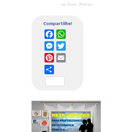
em
Notas
,
Notícias
Compartilhe!
Facebook
WhatsApp
Messenger
Twitter
Pinterest
Email
Share