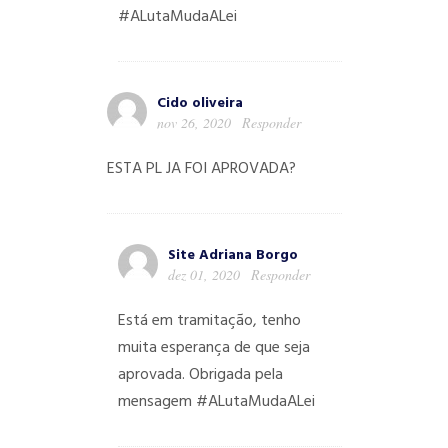
#ALutaMudaALei
Cido oliveira
nov 26, 2020
Responder
ESTA PL JA FOI APROVADA?
Site Adriana Borgo
dez 01, 2020
Responder
Está em tramitação, tenho
muita esperança de que seja
aprovada. Obrigada pela
mensagem #ALutaMudaALei