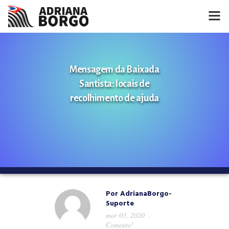
HOME
Mensagem da Baixada
NOTÍCIAS
Santista: locais de
CONHEÇA A ADRIANA
recolhimento de ajuda
PROJETOS
FALE COMIGO
MÍDIAS
Por
AdrianaBorgo-
Suporte
mar 03, 2020
Comente!