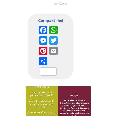
em
Notas
Compartilhe!
Facebook
WhatsApp
Messenger
Twitter
Pinterest
Email
Share