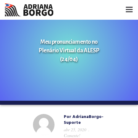
HOME
Meu pronunciamento no
NOTÍCIAS
Plenário Virtual da ALESP
CONHEÇA A ADRIANA
(24/04)
PROJETOS
FALE COMIGO
MÍDIAS
Por
AdrianaBorgo-
Suporte
abr 25, 2020
Comente!