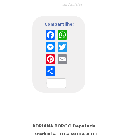
em
Notícias
Compartilhe!
Facebook
WhatsApp
Messenger
Twitter
Pinterest
Email
Share
ADRIANA BORGO
Deputada
Estadual
A LUTA MUDA A LEI