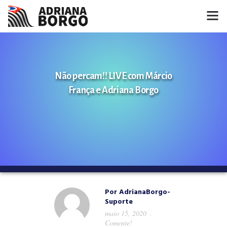
HOME
NOTÍCIAS
Não percam!! LIVE com Márcio
França e Adriana Borgo
CONHEÇA A ADRIANA
PROJETOS
FALE COMIGO
MÍDIAS
Por
AdrianaBorgo-
Suporte
maio 15, 2020
Comente!