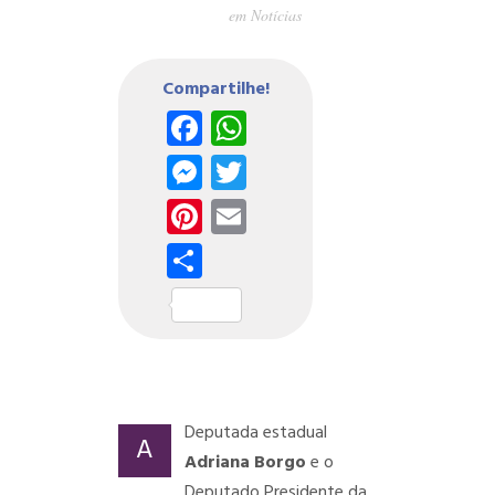
em
Notícias
Compartilhe!
Facebook
WhatsApp
Messenger
Twitter
Pinterest
Email
Share
Deputada estadual
A
Adriana Borgo
e o
Deputado Presidente da