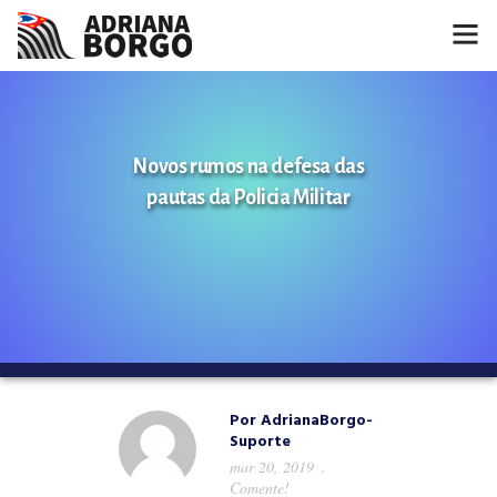
HOME
NOTÍCIAS
Novos rumos na defesa das
pautas da Policia Militar
CONHEÇA A ADRIANA
PROJETOS
FALE COMIGO
MÍDIAS
Por
AdrianaBorgo-
Suporte
mar 20, 2019
Comente!