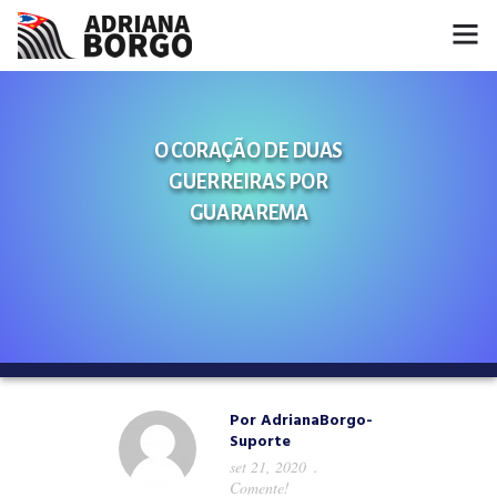
HOME
O CORAÇÃO DE DUAS
NOTÍCIAS
GUERREIRAS POR
CONHEÇA A ADRIANA
GUARAREMA
PROJETOS
FALE COMIGO
MÍDIAS
Por
AdrianaBorgo-
Suporte
set 21, 2020
Comente!