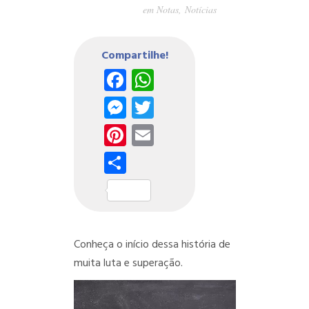
em
Notas
,
Notícias
Compartilhe!
Facebook
WhatsApp
Messenger
Twitter
Pinterest
Email
Share
Conheça o início dessa história de
muita luta e superação.
Tocador
de