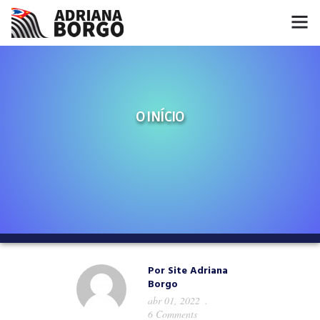
HOME
NOTÍCIAS
O INÍCIO
CONHEÇA A ADRIANA
PROJETOS
FALE COMIGO
MÍDIAS
Por
Site Adriana
Borgo
abr 01, 2022
6 Comments