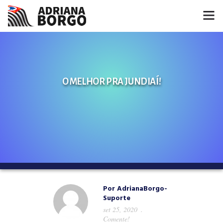
HOME
NOTÍCIAS
O MELHOR PRA JUNDIAÍ!
CONHEÇA A ADRIANA
PROJETOS
FALE COMIGO
MÍDIAS
Por
AdrianaBorgo-
Suporte
set 25, 2020
Comente!