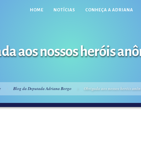
HOME
NOTÍCIAS
CONHEÇA A ADRIANA
da aos nossos heróis an
e
Blog da Deputada Adriana Borgo
Obrigada aos nossos heróis anôn