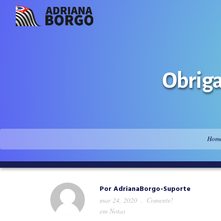
Obriga
Hom
Por
AdrianaBorgo-Suporte
mar 24, 2020
Comente!
em
Notas