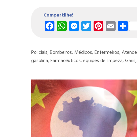
Compartilhe!
Facebook
WhatsApp
Messenger
Twitter
Pintere
Emai
S
Policiais, Bombeiros, Médicos, Enfermeiros, Atend
gasolina, Farmacêuticos, equipes de limpeza, Gari