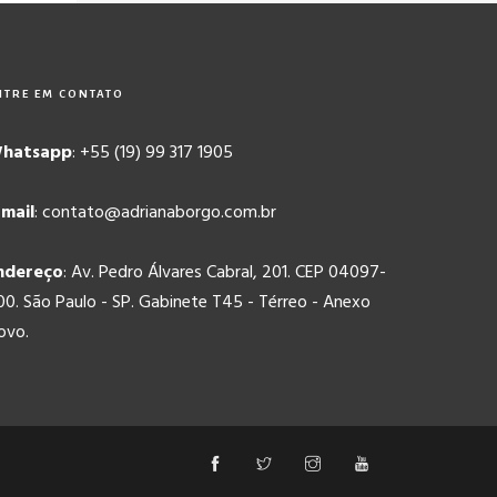
NTRE EM CONTATO
hatsapp
: +55 (19) 99 317 1905
-mail
: contato@adrianaborgo.com.br
ndereço
: Av. Pedro Álvares Cabral, 201. CEP 04097-
00. São Paulo - SP. Gabinete T45 - Térreo - Anexo
ovo.