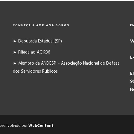
CONHEÇA A ADRIANA BORGO
E
W
► Deputada Estadual (SP)
► Filiada ao AGIR36
E
► Membro da ANDESP – Associação Nacional de Defesa
dos Servidores Públicos
E
9
N
 Desenvolvido por
WebContent
.