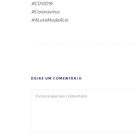
#COVID19
#Coronavírus
#ALutaMudaALei
DEIXE UM COMENTÁRIO