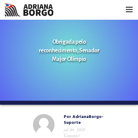
HOME
Obrigada pelo
NOTÍCIAS
reconhecimento, Senador
CONHEÇA A ADRIANA
Major Olímpio
PROJETOS
FALE COMIGO
MÍDIAS
Por
AdrianaBorgo-
Suporte
jul 06, 2020
Comente!