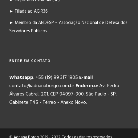
► Deputada Estadual (SP)
► Filiada ao AGIR36
► Membro da ANDESP – Associação Nacional de Defesa dos
Servidores Públicos
ENTRE EM CONTATO
Whatsapp
: +55 (19) 99 317 1905
E-mail
:
contato@adrianaborgo.com.br
Endereço
: Av. Pedro
Álvares Cabral, 201. CEP 04097-900. São Paulo - SP.
Gabinete T45 - Térreo - Anexo Novo.
© Adriana Borgo 2019 - 2022. Todos os direitos reservados.