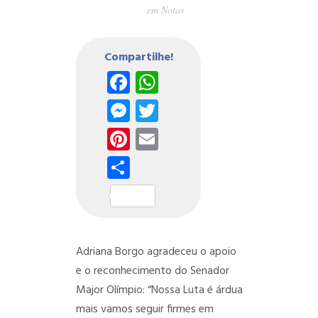
em
Notas
Compartilhe!
Facebook
WhatsApp
Messenger
Twitter
Pinterest
Email
Share
Adriana Borgo agradeceu o apoio
e o reconhecimento do Senador
Major Olímpio: “Nossa Luta é árdua
mais vamos seguir firmes em