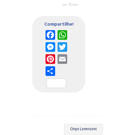
em
Notas
Compartilhe!
Facebook
WhatsApp
Messenger
Twitter
Pinterest
Email
Share
Onyx Lorenzoni