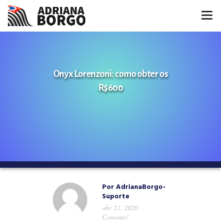
HOME
NOTÍCIAS
Onyx Lorenzoni: como obter os
R$600
CONHEÇA A ADRIANA
PROJETOS
FALE COMIGO
MÍDIAS
Por
AdrianaBorgo-
Suporte
abr 21, 2020
Comente!