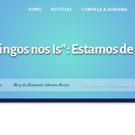
HOME
NOTÍCIAS
CONHEÇA A ADRIANA
ingos nos Is”: Estamos de
e
Blog da Deputada Adriana Borgo
“Os Pingos nos Is”: Estamos de 