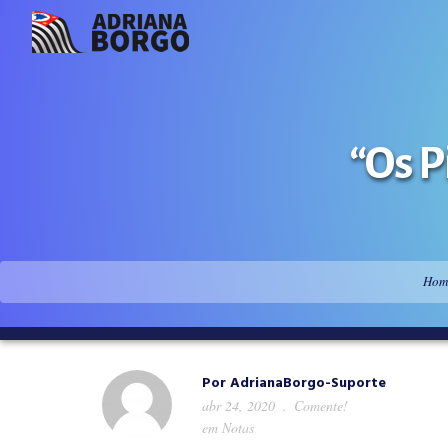
“Os P
Hom
Por
AdrianaBorgo-Suporte
abr 24, 2020
Comente!
em
Notas