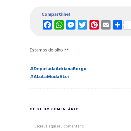
Compartilhe!
Facebook
WhatsApp
Messenger
Twitter
Pintere
Emai
S
Estamos de olho
#
DeputadaAdrianaBorgo
#
ALutaMudaALei
DEIXE UM COMENTÁRIO