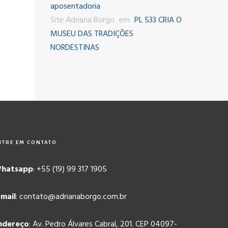
aposentadoria
Site Adriana Borgo
em
PL 533 CRIA O
MUSEU DAS TRADIÇÕES
NORDESTINAS
NTRE EM CONTATO
hatsapp
: +55 (19) 99 317 1905
-mail
: contato@adrianaborgo.com.br
ndereço
: Av. Pedro Álvares Cabral, 201. CEP 04097-