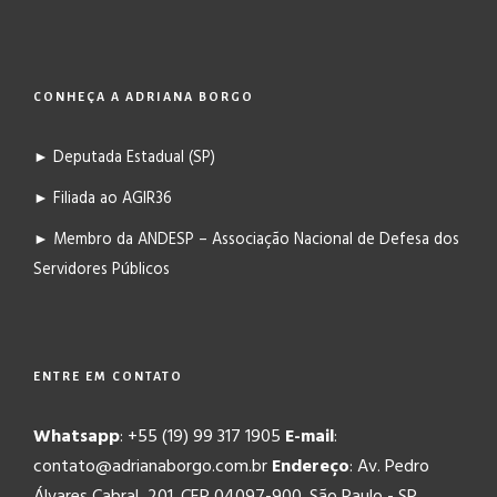
CONHEÇA A ADRIANA BORGO
► Deputada Estadual (SP)
► Filiada ao AGIR36
► Membro da ANDESP – Associação Nacional de Defesa dos
Servidores Públicos
ENTRE EM CONTATO
Whatsapp
: +55 (19) 99 317 1905
E-mail
:
contato@adrianaborgo.com.br
Endereço
: Av. Pedro
Álvares Cabral, 201. CEP 04097-900. São Paulo - SP.