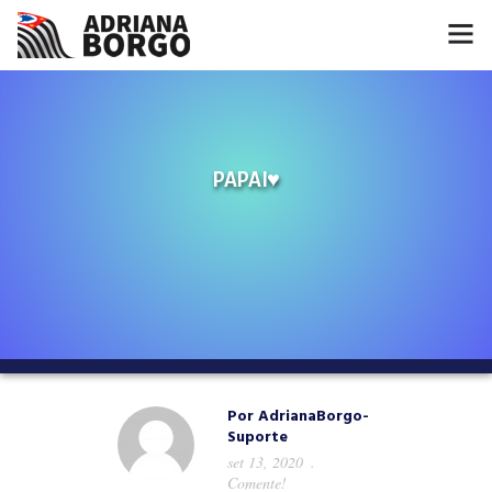
HOME
NOTÍCIAS
PAPAI♥️
CONHEÇA A ADRIANA
PROJETOS
FALE COMIGO
MÍDIAS
Por
AdrianaBorgo-
Suporte
set 13, 2020
Comente!