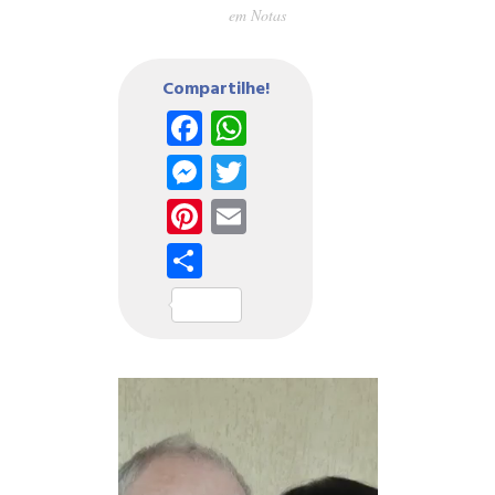
em
Notas
Compartilhe!
Facebook
WhatsApp
Messenger
Twitter
Pinterest
Email
Share
Tocador
de
vídeo