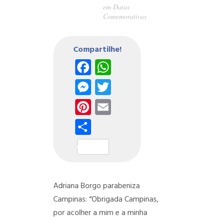
em
Datas
Comemorativas
Compartilhe!
Facebook
WhatsApp
Messenger
Twitter
Pinterest
Email
Share
Adriana Borgo parabeniza
Campinas: “Obrigada Campinas,
por acolher a mim e a minha