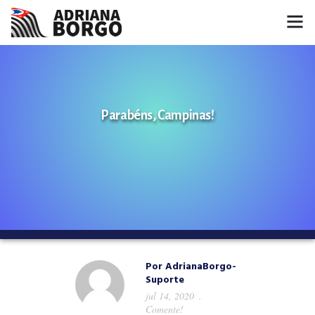
HOME
NOTÍCIAS
Parabéns, Campinas!
CONHEÇA A ADRIANA
PROJETOS
FALE COMIGO
MÍDIAS
Por
AdrianaBorgo-
Suporte
jul 14, 2020
Comente!