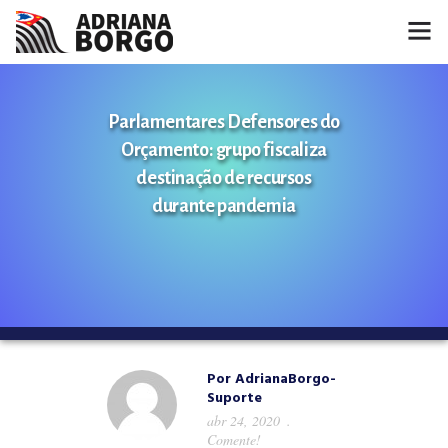
HOME
Parlamentares Defensores do
NOTÍCIAS
Orçamento: grupo fiscaliza
destinação de recursos
CONHEÇA A ADRIANA
durante pandemia
PROJETOS
FALE COMIGO
MÍDIAS
Por
AdrianaBorgo-
Suporte
abr 24, 2020
Comente!