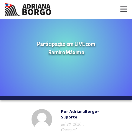
HOME
NOTÍCIAS
Participação em LIVE com
Ramiro Máximo
CONHEÇA A ADRIANA
PROJETOS
FALE COMIGO
MÍDIAS
Por
AdrianaBorgo-
Suporte
jul 28, 2020
Comente!