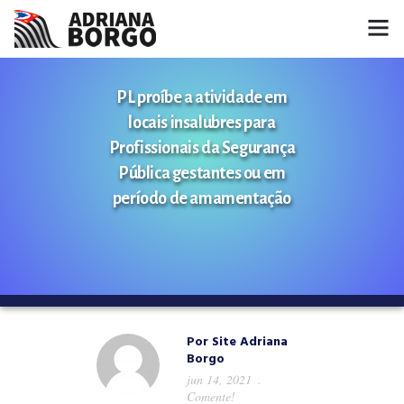
HOME
PL proíbe a atividade em
locais insalubres para
NOTÍCIAS
Profissionais da Segurança
CONHEÇA A ADRIANA
Pública gestantes ou em
período de amamentação
PROJETOS
FALE COMIGO
MÍDIAS
Por
Site Adriana
Borgo
jun 14, 2021
Comente!