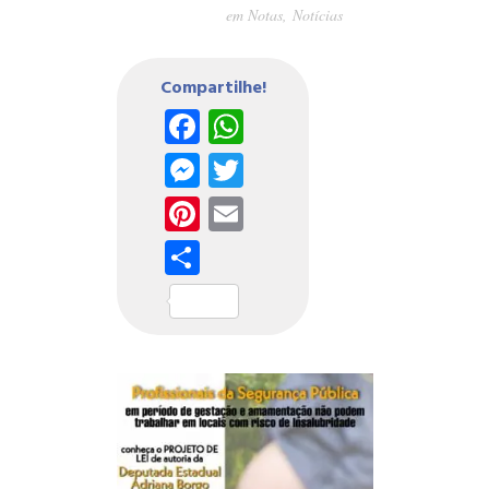
em
Notas
,
Notícias
Compartilhe!
Facebook
WhatsApp
Messenger
Twitter
Pinterest
Email
Share